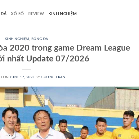
 ĐÁ
XỔ SỐ
REVIEW
KINH NGHIỆM
KINH NGHIỆM
,
BÓNG ĐÁ
óa 2020 trong game Dream League
ới nhất Update 07/2026
D ON
JUNE 17, 2022
BY
CUONG TRAN