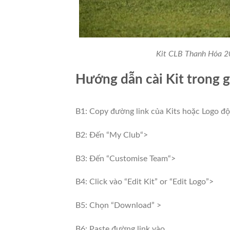
Kit CLB Thanh Hóa 2
Hướng dẫn cài Kit trong
B1: Copy đường link của Kits hoặc Logo độ
B2: Đến “My Club“>
B3: Đến “Customise Team“>
B4: Click vào “Edit Kit” or “Edit Logo”>
B5: Chọn “Download” >
B6: Paste đường link vào.