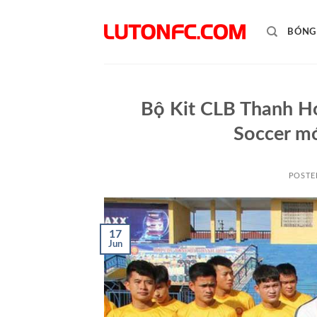
Skip
to
BÓNG
content
Bộ Kit CLB Thanh H
Soccer m
POSTE
17
Jun