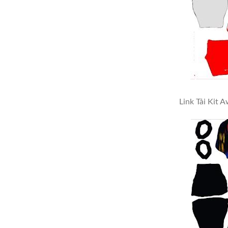
Link Tải Kit 