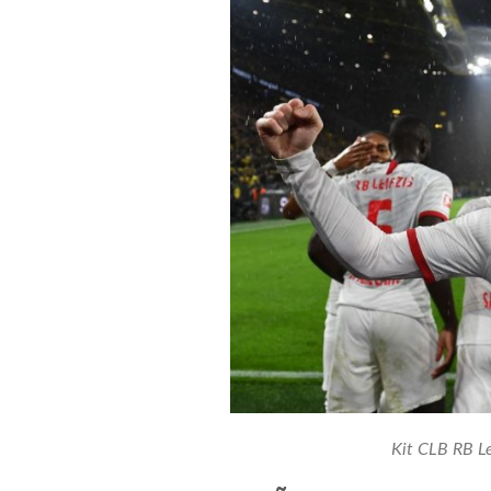
Kit CLB RB L