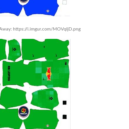
K Away: https://i.imgur.com/MOVqIjD.png