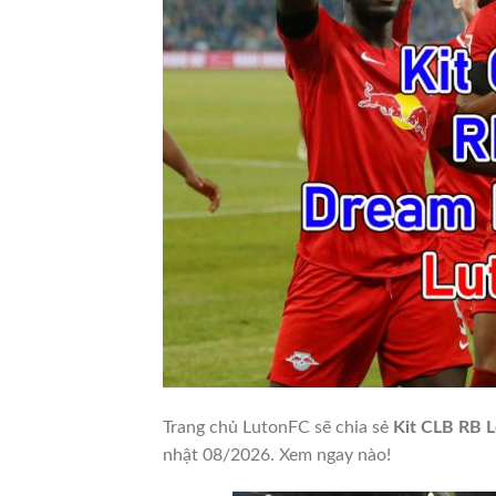
Trang chủ LutonFC sẽ chia sẻ
Kit CLB RB L
nhật 08/2026. Xem ngay nào!