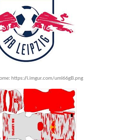
Home: https://i.imgur.com/umI66gB.png