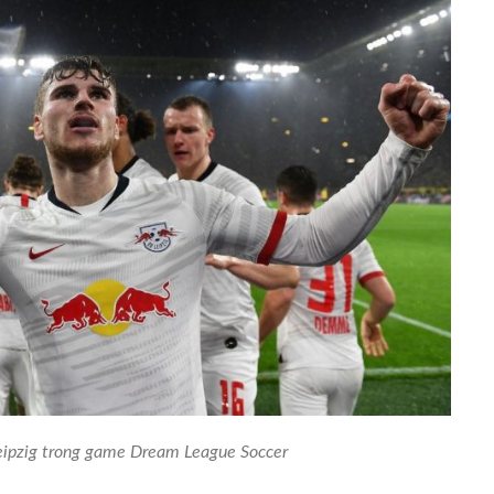
eipzig trong game Dream League Soccer