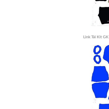
Link Tải Kit G