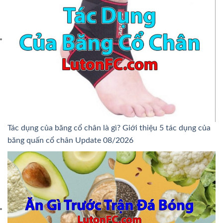
Tác dụng của băng cổ chân là gì? Giới thiệu 5 tác dụng của
băng quấn cổ chân Update 08/2026