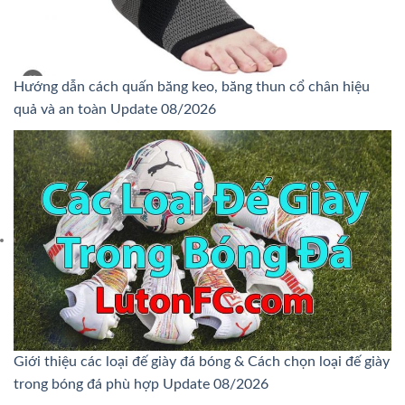
Hướng dẫn cách quấn băng keo, băng thun cổ chân hiệu
quả và an toàn Update 08/2026
Giới thiệu các loại đế giày đá bóng & Cách chọn loại đế giày
trong bóng đá phù hợp Update 08/2026