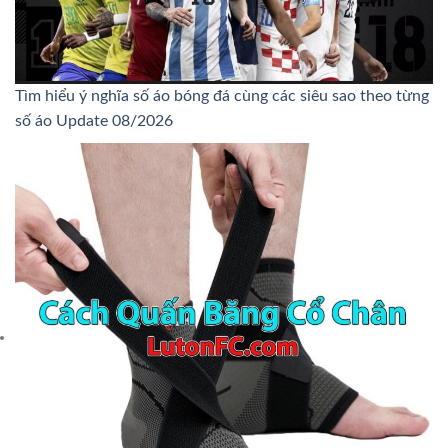
Tìm hiểu ý nghĩa số áo bóng đá cùng các siêu sao theo từng
số áo Update 08/2026