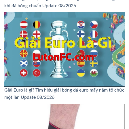
khi đá bóng chuẩn Update 08/2026
Giải Euro là gì? Tìm hiểu giải bóng đá euro mấy năm tổ chức
một lần Update 08/2026