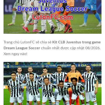
Trang chủ LutonFC sẽ chia sẻ
Kit CLB Juventus trong game
Dream League Soccer
chuẩn nhất được cập nhật 08/2026.
Xem ngay nào!