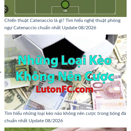
Chiến thuật Catenaccio là gì? Tìm hiểu nghệ thuật phòng
ngự Catenaccio chuẩn nhất Update 08/2026
Tìm hiểu những loại kèo nào không nên cược trong bóng đá
chuẩn nhất Update 08/2026