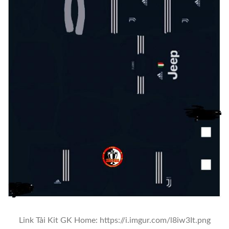
Link Tải Kit GK Home: https://i.imgur.com/l8iw3It.png