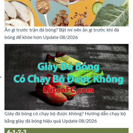
Ăn gì trước trận đá bóng? Bật mí nên ăn gì trước khi đá
bóng để khỏe hơn Update 08/2026
Giày đá bóng có chạy bộ được không? Hướng dẫn chạy bộ
bằng giày đá bóng hiệu quả Update 08/2026