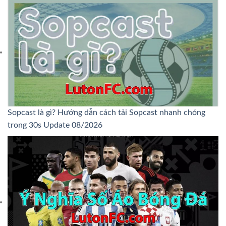
Sopcast là gì? Hướng dẫn cách tải Sopcast nhanh chóng
trong 30s Update 08/2026