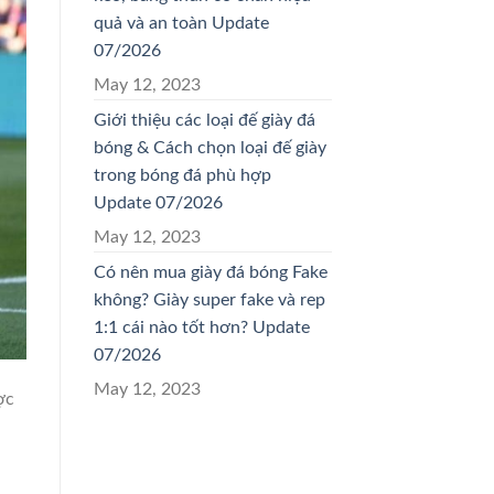
quả và an toàn Update
07/2026
May 12, 2023
Giới thiệu các loại đế giày đá
bóng & Cách chọn loại đế giày
trong bóng đá phù hợp
Update 07/2026
May 12, 2023
Có nên mua giày đá bóng Fake
không? Giày super fake và rep
1:1 cái nào tốt hơn? Update
07/2026
May 12, 2023
ợc