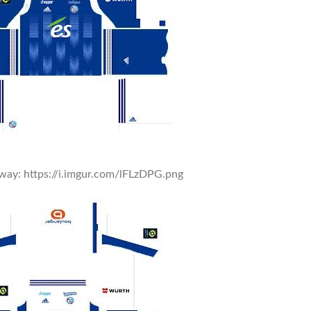
Away: https://i.imgur.com/lFLzDPG.png