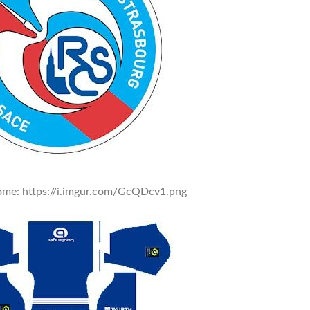
Home: https://i.imgur.com/GcQDcv1.png