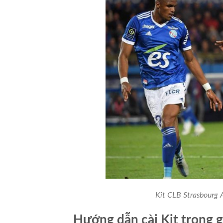
Kit CLB Strasbourg 
Hướng dẫn cài Kit trong