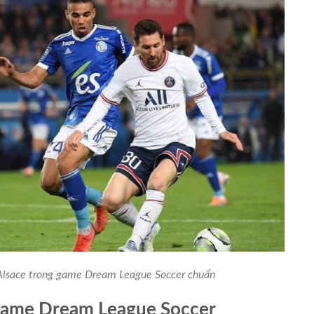
Alsace trong game Dream League Soccer chuẩn
 game Dream League Soccer