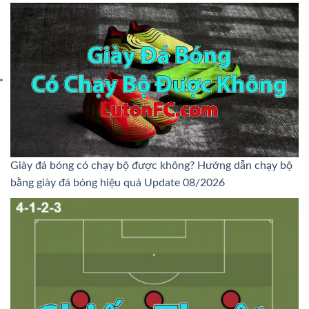
Giày đá bóng có chạy bộ được không? Hướng dẫn chạy bộ
bằng giày đá bóng hiệu quả Update 08/2026