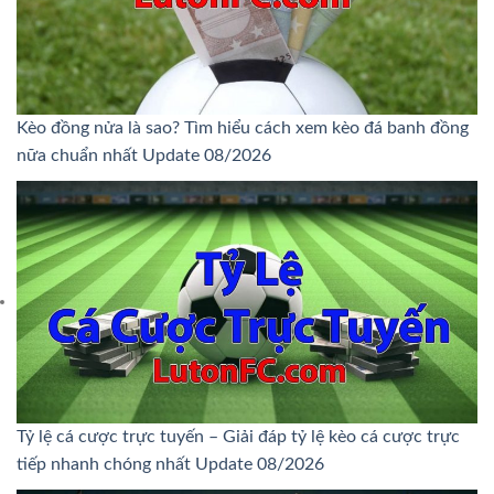
Kèo đồng nửa là sao? Tìm hiểu cách xem kèo đá banh đồng
nữa chuẩn nhất Update 08/2026
Tỷ lệ cá cược trực tuyến – Giải đáp tỷ lệ kèo cá cược trực
tiếp nhanh chóng nhất Update 08/2026