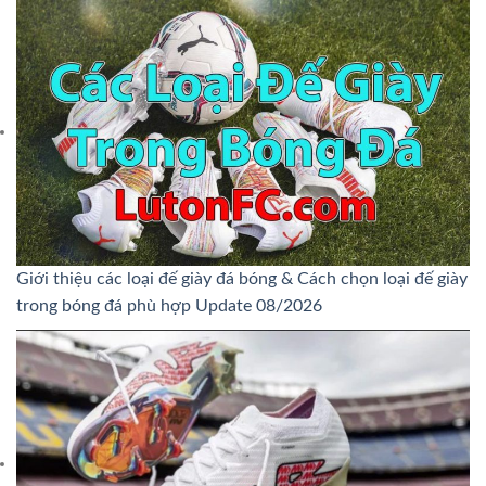
Giới thiệu các loại đế giày đá bóng & Cách chọn loại đế giày
trong bóng đá phù hợp Update 08/2026