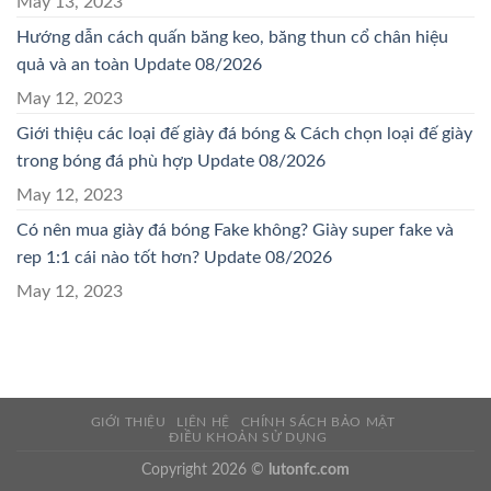
May 13, 2023
Hướng dẫn cách quấn băng keo, băng thun cổ chân hiệu
quả và an toàn Update 08/2026
May 12, 2023
Giới thiệu các loại đế giày đá bóng & Cách chọn loại đế giày
trong bóng đá phù hợp Update 08/2026
May 12, 2023
Có nên mua giày đá bóng Fake không? Giày super fake và
rep 1:1 cái nào tốt hơn? Update 08/2026
May 12, 2023
GIỚI THIỆU
LIÊN HỆ
CHÍNH SÁCH BẢO MẬT
ĐIỀU KHOẢN SỬ DỤNG
Copyright 2026 ©
lutonfc.com