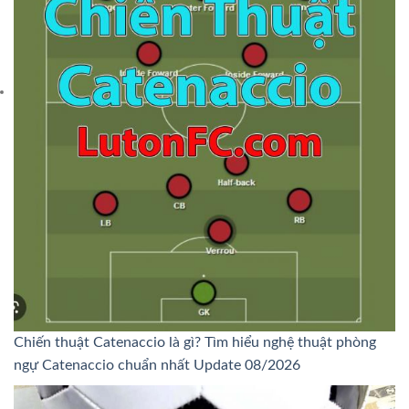
Chiến thuật Catenaccio là gì? Tìm hiểu nghệ thuật phòng
ngự Catenaccio chuẩn nhất Update 08/2026