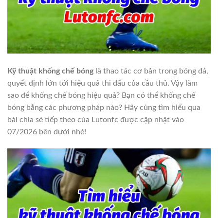
Kỹ thuật khống chế bóng
là thao tác cơ bản trong bóng đá,
quyết định lớn tới hiệu quả thi đấu của cầu thủ. Vậy làm
sao để khống chế bóng hiệu quả? Bạn có thể khống chế
bóng bằng các phương pháp nào? Hãy cùng tìm hiểu qua
bài chia sẻ tiếp theo của Lutonfc được cập nhật vào
07/2026 bên dưới nhé!