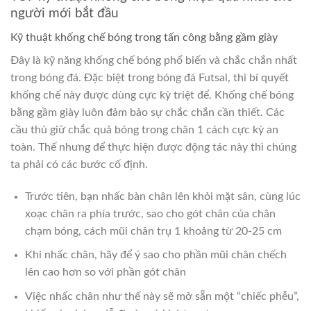
người mới bắt đầu
Kỹ thuật khống chế bóng trong tấn công bằng gầm giày
Đây là kỹ năng khống chế bóng phổ biến và chắc chắn nhất
trong bóng đá. Đặc biệt trong bóng đá Futsal, thì bí quyết
khống chế này được dùng cực kỳ triệt để.
Khống chế bóng
bằng gầm giày luôn đảm bảo sự chắc chắn cần thiết. Các
cầu thủ giữ chắc quả bóng trong chân 1 cách cực kỳ an
toàn.
Thế nhưng để thực hiện được động tác này thì chúng
ta phải có các bước cố định.
Trước tiên, bạn nhấc bàn chân lên khỏi mặt sân, cùng lúc
xoạc chân ra phía trước, sao cho gót chân của chân
chạm bóng, cách mũi chân trụ 1 khoảng từ 20-25 cm
Khi nhấc chân, hãy để ý sao cho phần mũi chân chếch
lên cao hơn so với phần gót chân
Việc nhấc chân như thế này sẽ mở sẵn một “chiếc phễu”,