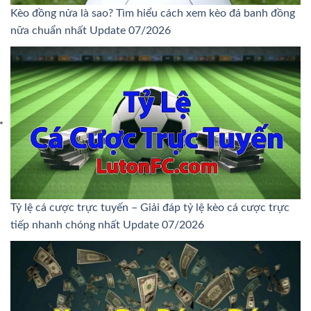
Kèo đồng nửa là sao? Tìm hiểu cách xem kèo đá banh đồng
nữa chuẩn nhất Update 07/2026
Tỷ lệ cá cược trực tuyến – Giải đáp tỷ lệ kèo cá cược trực
tiếp nhanh chóng nhất Update 07/2026