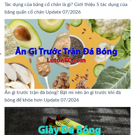
Tác dụng của băng cổ chân là gì? Giới thiệu 5 tác dụng của
băng quấn cổ chân Update 07/2026
Ăn gì trước trận đá bóng? Bật mí nên ăn gì trước khi đá
bóng để khỏe hơn Update 07/2026