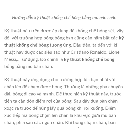
Hướng dẫn kỹ thuật khống chế bóng bằng mu bàn chân
Kỹ thuật nêu trên được áp dụng để khống chế bóng sệt, vậy
đối với trường hợp bóng bổng bạn cũng cần nắm bắt các
kỹ
thuật khống chế bóng
tương ứng.
Đầu tiên, ta đến với kĩ
thuật hay được các siêu sao như Cristiano Ronaldo, Lionel
Messi,… sử dụng. Đó chính là
kỹ thuật khống chế bóng
bổng bằng mu bàn chân.
Kỹ thuật này ứng dụng cho trường hợp lúc bạn phải với
chân lên để chạm được bóng. Thường là những pha chuyền
dài, bóng đi cao và mạnh.
Để thực hiện kỹ thuật này, trước
tiên ta cần đón điểm rơi của bóng. Sau đấy đưa bàn chân
xoạc ra trước để hứng lấy quả bóng khi rơi xuống.
Điểm
xúc tiếp mà bóng chạm lên chân là khu vực giữa mu bàn
chân, phía sau các ngón chân. Khi bóng chạm chân, bạn