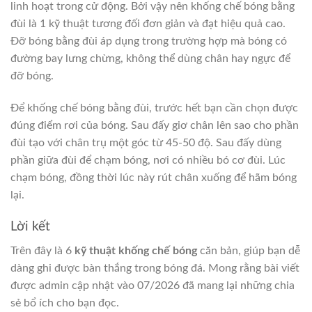
linh hoạt trong cử động. Bởi vậy nên khống chế bóng bằng
đùi là 1 kỹ thuật tương đối đơn giản và đạt hiệu quả cao.
Đỡ bóng bằng đùi áp dụng trong trường hợp mà bóng có
đường bay lưng chừng, không thể dùng chân hay ngực để
đỡ bóng.
Để khống chế bóng bằng đùi, trước hết bạn cần chọn được
đúng điểm rơi của bóng. Sau đấy giơ chân lên sao cho phần
đùi tạo với chân trụ một góc từ 45-50 độ.
Sau đấy dùng
phần giữa đùi để chạm bóng, nơi có nhiều bó cơ đùi. Lúc
chạm bóng, đồng thời lúc này rút chân xuống để hãm bóng
lại.
Lời kết
Trên đây là 6
kỹ thuật khống chế bóng
căn bản, giúp bạn dễ
dàng ghi được bàn thắng trong bóng đá. Mong rằng bài viết
được admin cập nhật vào 07/2026 đã mang lại những chia
sẻ bổ ích cho bạn đọc.