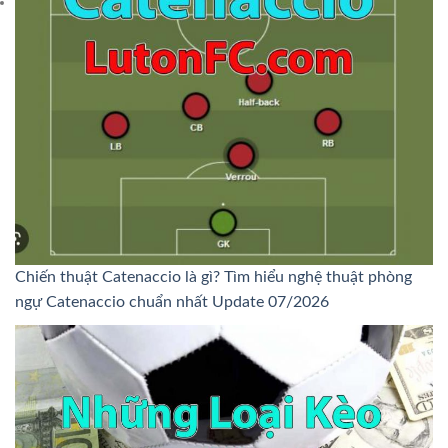
Chiến thuật Catenaccio là gì? Tìm hiểu nghệ thuật phòng
ngự Catenaccio chuẩn nhất Update 07/2026