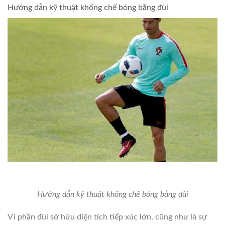
Hướng dẫn kỹ thuật khống chế bóng bằng đùi
Hướng dẫn kỹ thuật khống chế bóng bằng đùi
Vì phần đùi sở hữu diện tích tiếp xúc lớn, cũng như là sự