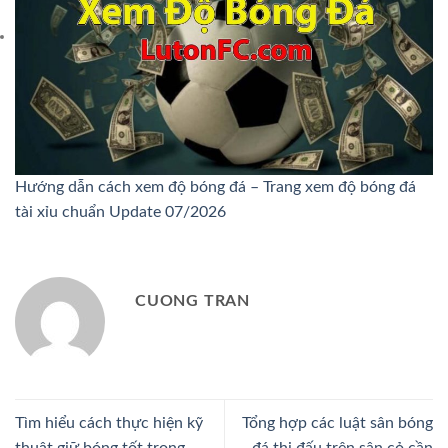
Hướng dẫn cách xem độ bóng đá – Trang xem độ bóng đá
tài xỉu chuẩn Update 07/2026
CUONG TRAN
Tìm hiểu cách thực hiện kỹ
Tổng hợp các luật sân bóng