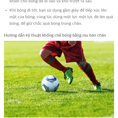
khiến cho bóng dễ đi vào và khó trượt ra sau
Khi bóng đi tới, bạn sử dụng gầm giày để tiếp xúc lên
mặt của bóng, cùng lúc dùng một lực một lực đè lên quả
bóng, để giữ chắc quả bóng trong chân.
Hướng dẫn kỹ thuật khống chế bóng bằng mu bàn chân