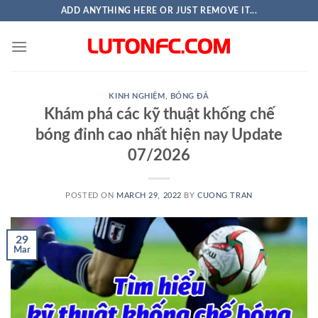
Skip
ADD ANYTHING HERE OR JUST REMOVE IT...
to
content
KINH NGHIỆM
,
BÓNG ĐÁ
Khám phá các kỹ thuật khống chế
bóng đỉnh cao nhất hiện nay Update
07/2026
POSTED ON
MARCH 29, 2022
BY
CUONG TRAN
29
Mar