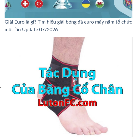
Giải Euro là gì? Tìm hiểu giải bóng đá euro mấy năm tổ chức
một lần Update 07/2026