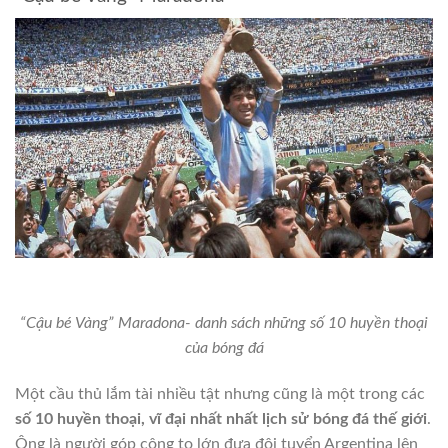
“Cậu bé Vàng” Maradona- danh sách những số 10 huyền thoại
của bóng đá
Một cầu thủ lắm tài nhiều tật nhưng cũng là một trong các
số 10 huyền thoại, vĩ đại nhất nhất lịch sử bóng đá thế giới
.
Ông là người góp công to lớn đưa đội tuyển Argentina lên