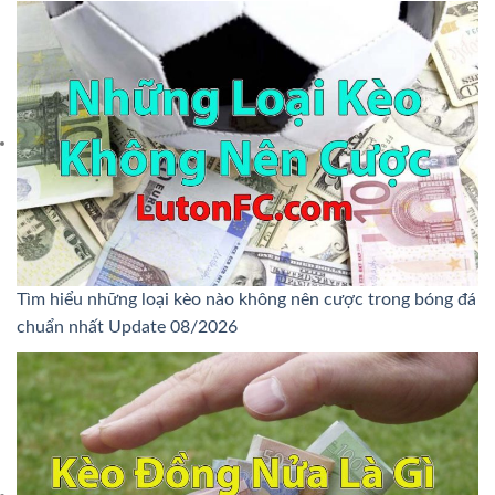
Tìm hiểu những loại kèo nào không nên cược trong bóng đá
chuẩn nhất Update 08/2026