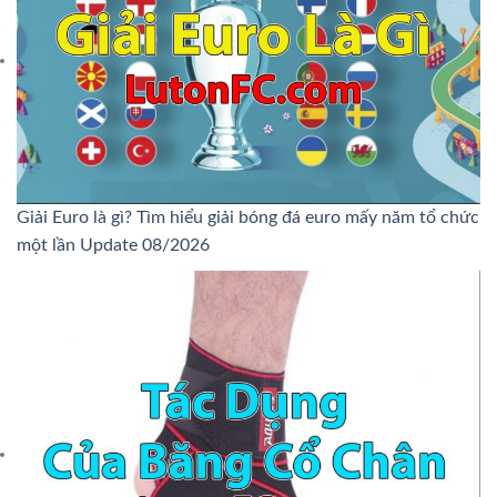
Giải Euro là gì? Tìm hiểu giải bóng đá euro mấy năm tổ chức
một lần Update 08/2026