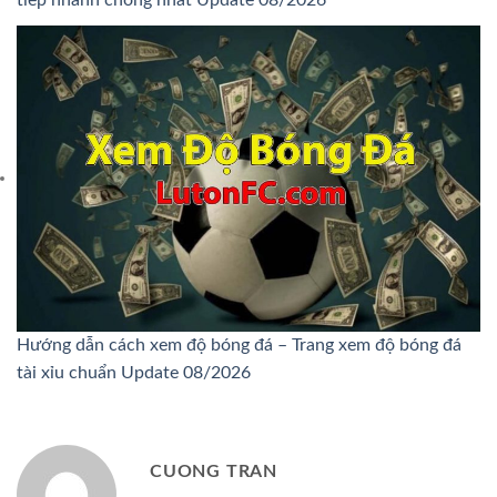
tiếp nhanh chóng nhất Update 08/2026
Hướng dẫn cách xem độ bóng đá – Trang xem độ bóng đá
tài xỉu chuẩn Update 08/2026
CUONG TRAN