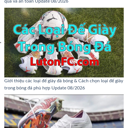
quả và an toàn Update 08/2026
Giới thiệu các loại đế giày đá bóng & Cách chọn loại đế giày
trong bóng đá phù hợp Update 08/2026