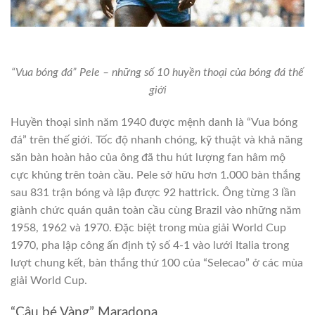
“Vua bóng đá” Pele – những số 10 huyền thoại của bóng đá thế
giới
Huyền thoại sinh năm 1940 được mệnh danh là “Vua bóng
đá” trên thế giới. Tốc độ nhanh chóng, kỹ thuật và khả năng
săn bàn hoàn hảo của ông đã thu hút lượng fan hâm mộ
cực khủng trên toàn cầu. Pele sở hữu hơn 1.000 bàn thắng
sau 831 trận bóng và lập được 92 hattrick. Ông từng 3 lần
giành chức quán quân toàn cầu cùng Brazil vào những năm
1958, 1962 và 1970. Đặc biệt trong mùa giải World Cup
1970, pha lập công ấn định tỷ số 4-1 vào lưới Italia trong
lượt chung kết, bàn thắng thứ 100 của “Selecao” ở các mùa
giải World Cup.
“Cậu bé Vàng” Maradona