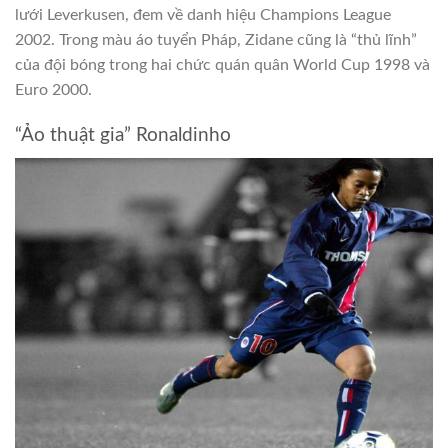
lưới Leverkusen, đem về danh hiệu Champions League
2002. Trong màu áo tuyển Pháp, Zidane cũng là “thủ lĩnh”
của đội bóng trong hai chức quán quân World Cup 1998 và
Euro 2000.
“Ảo thuật gia” Ronaldinho