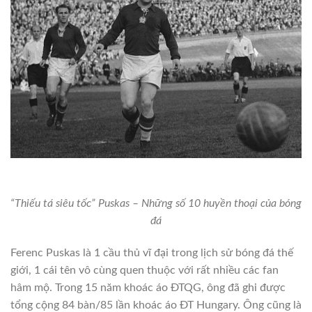
“Thiếu tá siêu tốc” Puskas – Những số 10 huyền thoại của bóng
đá
Ferenc Puskas là 1 cầu thủ vĩ đại trong lịch sử bóng đá thế
giới, 1 cái tên vô cùng quen thuộc với rất nhiều các fan
hâm mộ. Trong 15 năm khoác áo ĐTQG, ông đã ghi được
tổng cộng 84 bàn/85 lần khoác áo ĐT Hungary. Ông cũng là