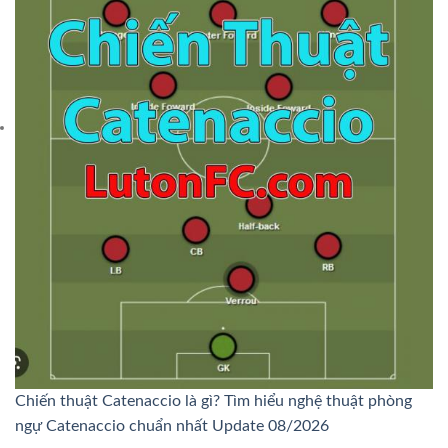
Chiến thuật Catenaccio là gì? Tìm hiểu nghệ thuật phòng
ngự Catenaccio chuẩn nhất Update 08/2026