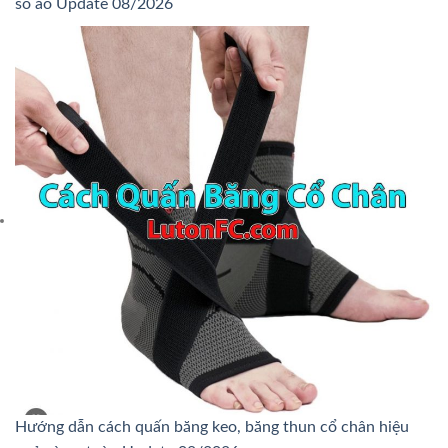
số áo Update 08/2026
Hướng dẫn cách quấn băng keo, băng thun cổ chân hiệu