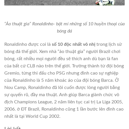
“Ảo thuật gia” Ronaldinho- bật mí những số 10 huyền thoại của
bóng đá
Ronaldinho được coi là
số 10 độc nhất vô nhị
trong lịch sử
bóng đá thế giới. Xem nhà “ảo thuật gia” người Brazil chơi
bóng, rất nhiều mọi người đều sẽ thích anh dù bạn là fan
của bất cứ CLB nào trên thế giới. Trưởng thành từ đội bóng
Gremio, từng thi đấu cho PSG nhưng đỉnh cao sự nghiệp
của Ronaldinho là 5 năm khoác áo của đội bóng Barca. Ở
Nou Camp, Ronaldinho đã lôi cuốn được lòng người bằng
sự quyến rũ, đầy ma thuật. Anh giúp Barca giành chức vô
địch Champions League, 2 năm liên tục cai trị La Liga 2005,
2006. ở ĐT Brazil, Ronaldinho cũng 1 lần bước lên đỉnh cao
nhất là tại World Cup 2002.