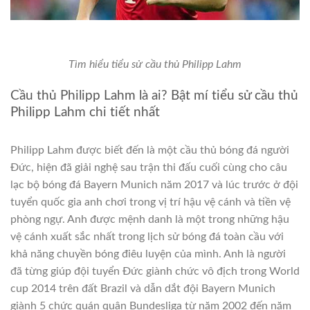
Tìm hiểu tiểu sử cầu thủ Philipp Lahm
Cầu thủ Philipp Lahm là ai? Bật mí tiểu sử cầu thủ
Philipp Lahm chi tiết nhất
Philipp Lahm được biết đến là một cầu thủ bóng đá người
Đức, hiện đã giải nghệ sau trận thi đấu cuối cùng cho câu
lạc bộ bóng đá Bayern Munich năm 2017 và lúc trước ở đội
tuyển quốc gia anh chơi trong vị trí hậu vệ cánh và tiền vệ
phòng ngự. Anh được mệnh danh là một trong những hậu
vệ cánh xuất sắc nhất trong lịch sử bóng đá toàn cầu với
khả năng chuyền bóng điêu luyện của mình. Anh là người
đã từng giúp đội tuyển Đức giành chức vô địch trong World
cup 2014 trên đất Brazil và dẫn dắt đội Bayern Munich
giành 5 chức quán quân Bundesliga từ năm 2002 đến năm