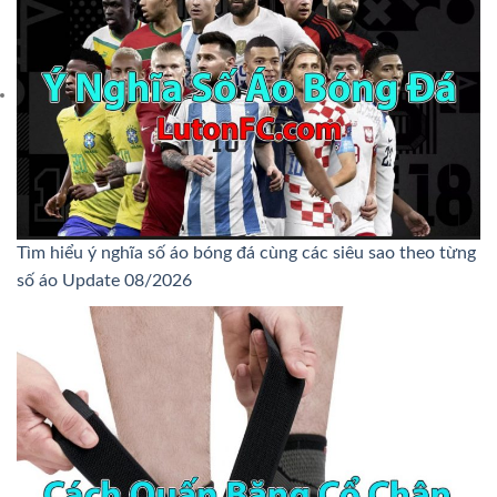
Tìm hiểu ý nghĩa số áo bóng đá cùng các siêu sao theo từng
số áo Update 08/2026