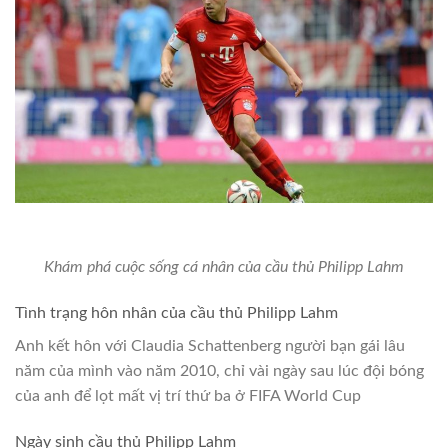
Khám phá cuộc sống cá nhân của cầu thủ Philipp Lahm
Tình trạng hôn nhân của cầu thủ Philipp Lahm
Anh kết hôn với Claudia Schattenberg người bạn gái lâu
năm của mình vào năm 2010, chỉ vài ngày sau lúc đội bóng
của anh để lọt mất vị trí thứ ba ở FIFA World Cup
Ngày sinh cầu thủ Philipp Lahm