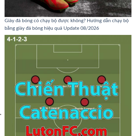
Giày đá bóng có chạy bộ được không? Hướng dẫn chạy bộ
bằng giày đá bóng hiệu quả Update 08/2026