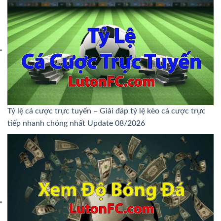
Tỷ lệ cá cược trực tuyến – Giải đáp tỷ lệ kèo cá cược trực
tiếp nhanh chóng nhất Update 08/2026