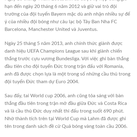
hạn đến ngày 20 tháng 6 năm 2012 và giữ vai trò đội
trưởng của đội tuyển Bayern mặc dù anh nhận nhiều sự để
ý của nhiều đội bóng như câu lạc bộ Tây Ban Nha FC
Barcelona, Manchester United và Juventus.
Ngày 25 tháng 5 năm 2013, anh chính thức giành được
danh hiệu UEFA Champions League sau khi giành chiến
thắng trước cựu vương Bundesliga. Với việc ghi bàn thắng
đầu tiên cho đội tuyển Đức trong trận đấu với Romania,
anh đã được chọn lựa là một trong số những cầu thủ trong
đội tuyển Đức tham dự Euro 2004.
Sau đấy, tai World cup 2006, anh cũng tỏa sáng với bàn
thắng đầu tiên trong trận mở đầu giữa Đức và Costa Rica
và là cầu thủ Đức duy nhất thi đấu trong suốt 690 phút.
Nhờ thành tích trên tại World Cup mà Lahm đã được ghi
tên trong danh sách đề cử Quả bóng vàng toàn cầu 2006.