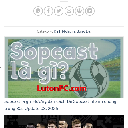
Category:
Kinh Nghiệm
,
Bóng Đá
.
Sopcast là gì? Hướng dẫn cách tải Sopcast nhanh chóng
trong 30s Update 08/2026