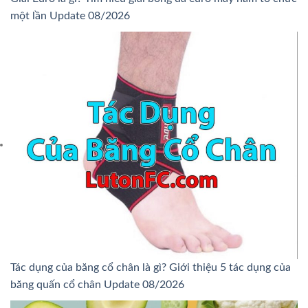
một lần Update 08/2026
Tác dụng của băng cổ chân là gì? Giới thiệu 5 tác dụng của
băng quấn cổ chân Update 08/2026