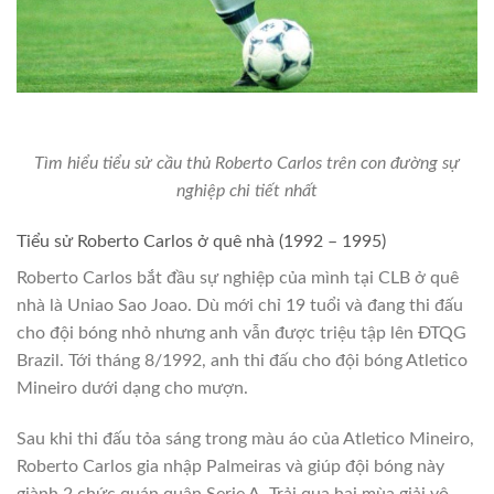
Tìm hiểu tiểu sử cầu thủ Roberto Carlos trên con đường sự
nghiệp chi tiết nhất
Tiểu sử Roberto Carlos ở quê nhà (1992 – 1995)
Roberto Carlos bắt đầu sự nghiệp của mình tại CLB ở quê
nhà là Uniao Sao Joao. Dù mới chỉ 19 tuổi và đang thi đấu
cho đội bóng nhỏ nhưng anh vẫn được triệu tập lên ĐTQG
Brazil. Tới tháng 8/1992, anh thi đấu cho đội bóng Atletico
Mineiro dưới dạng cho mượn.
Sau khi thi đấu tỏa sáng trong màu áo của Atletico Mineiro,
Roberto Carlos gia nhập Palmeiras và giúp đội bóng này
giành 2 chức quán quân Serie A. Trải qua hai mùa giải vô