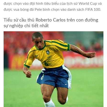
được chọn vào đội hình tiêu biểu của lịch sử World Cup và
được vua bóng đá Pele bình chọn vào danh sách FIFA 100.
Tiểu sử cầu thủ Roberto Carlos trên con đường
sự nghiệp chi tiết nhất