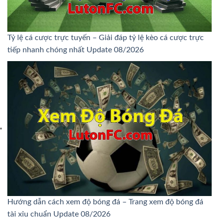
Tỷ lệ cá cược trực tuyến – Giải đáp tỷ lệ kèo cá cược trực
tiếp nhanh chóng nhất Update 08/2026
Hướng dẫn cách xem độ bóng đá – Trang xem độ bóng đá
tài xỉu chuẩn Update 08/2026