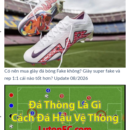
Có nên mua giày đá bóng Fake không? Giày super fake và
rep 1:1 cái nào tốt hơn? Update 08/2026