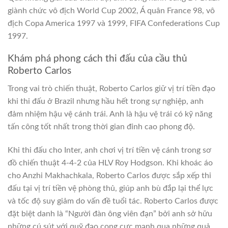
giành chức vô địch World Cup 2002, Á quân France 98, vô
địch Copa America 1997 và 1999, FIFA Confederations Cup
1997.
Khám phá phong cách thi đấu của cầu thủ
Roberto Carlos
Trong vai trò chiến thuật, Roberto Carlos giữ vị trí tiền đạo
khi thi đấu ở Brazil nhưng hầu hết trong sự nghiệp, anh
đảm nhiệm hậu vệ cánh trái. Anh là hậu vệ trái có kỹ năng
tấn công tốt nhất trong thời gian đỉnh cao phong độ.
Khi thi đấu cho Inter, anh chơi vị trí tiền vệ cánh trong sơ
đồ chiến thuật 4-4-2 của HLV Roy Hodgson. Khi khoác áo
cho Anzhi Makhachkala, Roberto Carlos được sắp xếp thi
đấu tại vị trí tiền vệ phòng thủ, giúp anh bù đắp lại thể lực
và tốc độ suy giảm do vấn đề tuổi tác.
Roberto Carlos được
đặt biệt danh là “Người đàn ông viên đạn” bởi anh sở hữu
những cú sút với quỹ đạo cong cực mạnh qua những quả