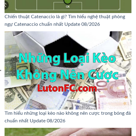
Chiến thuật Catenaccio là gì? Tìm hiểu nghệ thuật phòng
ngự Catenaccio chuẩn nhất Update 08/2026
Tìm hiểu những loại kèo nào không nên cược trong bóng đá
chuẩn nhất Update 08/2026