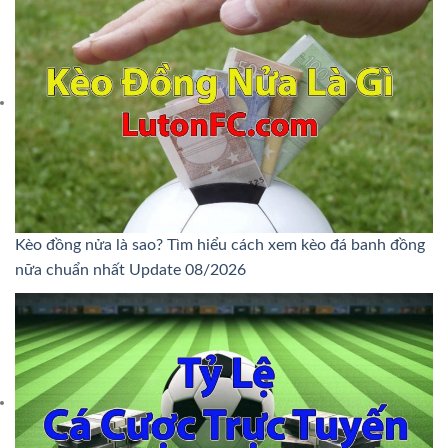
Kèo đồng nửa là sao? Tìm hiểu cách xem kèo đá banh đồng
nữa chuẩn nhất Update 08/2026