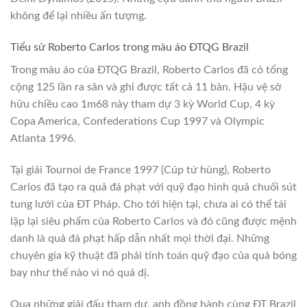
không để lại nhiều ấn tượng.
Tiểu sử Roberto Carlos trong màu áo ĐTQG Brazil
Trong màu áo của ĐTQG Brazil, Roberto Carlos đã có tổng
cộng 125 lần ra sân và ghi được tất cả 11 bàn. Hậu vệ sở
hữu chiều cao 1m68 này tham dự 3 kỳ World Cup, 4 kỳ
Copa America, Confederations Cup 1997 và Olympic
Atlanta 1996.
Tại giải Tournoi de France 1997 (Cúp tứ hùng), Roberto
Carlos đã tạo ra quả đá phạt với quỹ đạo hình quả chuối sút
tung lưới của ĐT Pháp. Cho tới hiện tại, chưa ai có thể tái
lập lại siêu phẩm của Roberto Carlos và đó cũng được mệnh
danh là quả đá phạt hấp dẫn nhất mọi thời đại. Những
chuyên gia kỹ thuật đã phải tính toán quỹ đạo của quả bóng
bay như thế nào vì nó quá dị.
Qua những giải đấu tham dự, anh đồng hành cùng ĐT Brazil