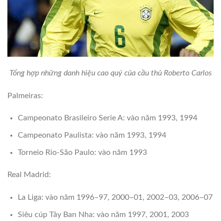
Tổng hợp những danh hiệu cao quý của cầu thủ Roberto Carlos
Palmeiras:
Campeonato Brasileiro Serie A: vào năm 1993, 1994
Campeonato Paulista: vào năm 1993, 1994
Torneio Rio-São Paulo: vào năm 1993
Real Madrid:
La Liga: vào năm 1996–97, 2000–01, 2002–03, 2006–07
Siêu cúp Tây Ban Nha: vào năm 1997, 2001, 2003