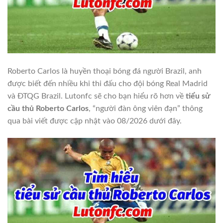
Roberto Carlos là huyền thoại bóng đá người Brazil, anh
được biết đến nhiều khi thi đấu cho đội bóng Real Madrid
và ĐTQG Brazil. Lutonfc sẽ cho bạn hiểu rõ hơn về
tiểu sử
cầu thủ Roberto Carlos
, “người đàn ông viên đạn” thông
qua bài viết được cập nhật vào 08/2026 dưới đây.