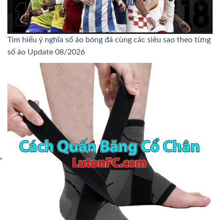
Tìm hiểu ý nghĩa số áo bóng đá cùng các siêu sao theo từng
số áo Update 08/2026