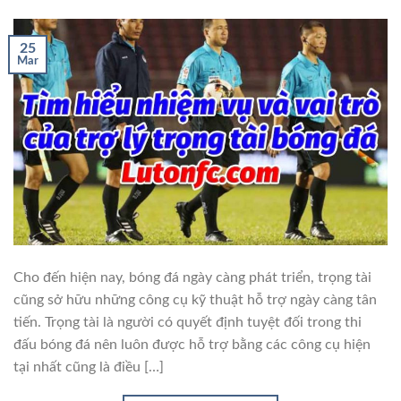
25
Mar
Cho đến hiện nay, bóng đá ngày càng phát triển, trọng tài
cũng sở hữu những công cụ kỹ thuật hỗ trợ ngày càng tân
tiến. Trọng tài là người có quyết định tuyệt đối trong thi
đấu bóng đá nên luôn được hỗ trợ bằng các công cụ hiện
tại nhất cũng là điều […]