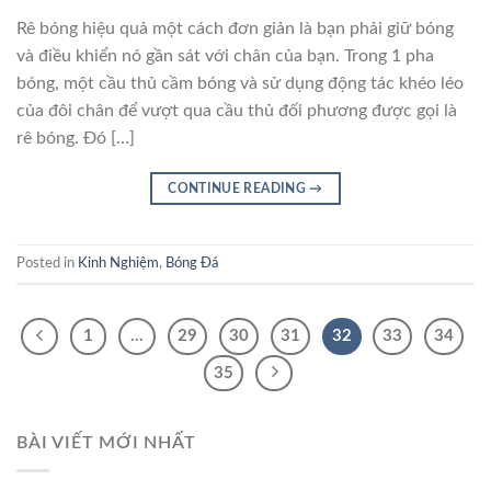
Rê bóng hiệu quả một cách đơn giản là bạn phải giữ bóng
và điều khiển nó gần sát với chân của bạn. Trong 1 pha
bóng, một cầu thủ cầm bóng và sử dụng động tác khéo léo
của đôi chân để vượt qua cầu thủ đối phương được gọi là
rê bóng. Đó […]
CONTINUE READING
→
Posted in
Kinh Nghiệm
,
Bóng Đá
1
…
29
30
31
32
33
34
35
BÀI VIẾT MỚI NHẤT