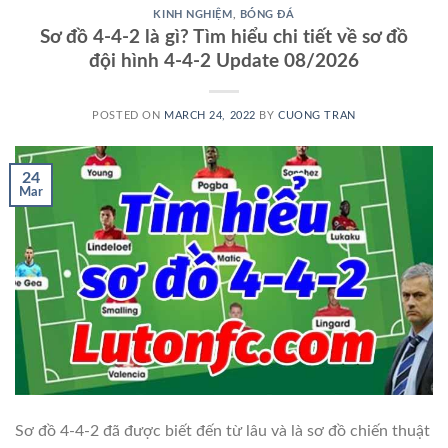
KINH NGHIỆM
,
BÓNG ĐÁ
Sơ đồ 4-4-2 là gì? Tìm hiểu chi tiết về sơ đồ
đội hình 4-4-2 Update 08/2026
POSTED ON
MARCH 24, 2022
BY
CUONG TRAN
24
Mar
Sơ đồ 4-4-2 đã được biết đến từ lâu và là sơ đồ chiến thuật