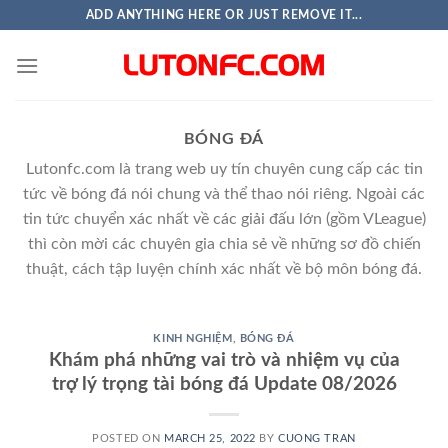
Skip
ADD ANYTHING HERE OR JUST REMOVE IT...
to
content
BÓNG ĐÁ
Lutonfc.com là trang web uy tín chuyên cung cấp các tin
tức về bóng đá nói chung và thể thao nói riêng. Ngoài các
tin tức chuyển xác nhất về các giải đấu lớn (gồm VLeague)
thì còn mời các chuyên gia chia sẻ về những sơ đồ chiến
thuật, cách tập luyện chính xác nhất về bộ môn bóng đá.
KINH NGHIỆM
,
BÓNG ĐÁ
Khám phá những vai trò và nhiệm vụ của
trợ lý trọng tài bóng đá Update 08/2026
POSTED ON
MARCH 25, 2022
BY
CUONG TRAN