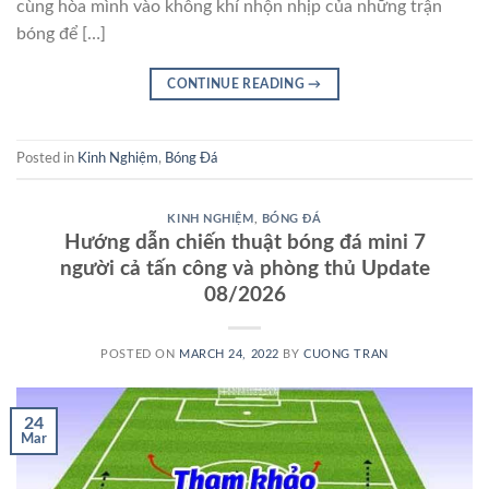
cùng hòa mình vào không khí nhộn nhịp của những trận
bóng để […]
CONTINUE READING
→
Posted in
Kinh Nghiệm
,
Bóng Đá
KINH NGHIỆM
,
BÓNG ĐÁ
Hướng dẫn chiến thuật bóng đá mini 7
người cả tấn công và phòng thủ Update
08/2026
POSTED ON
MARCH 24, 2022
BY
CUONG TRAN
24
Mar