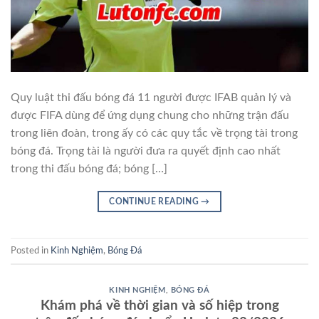
Quy luật thi đấu bóng đá 11 người được IFAB quản lý và
được FIFA dùng để ứng dụng chung cho những trận đấu
trong liên đoàn, trong ấy có các quy tắc về trọng tài trong
bóng đá. Trọng tài là người đưa ra quyết định cao nhất
trong thi đấu bóng đá; bóng […]
CONTINUE READING
→
Posted in
Kinh Nghiệm
,
Bóng Đá
KINH NGHIỆM
,
BÓNG ĐÁ
Khám phá về thời gian và số hiệp trong