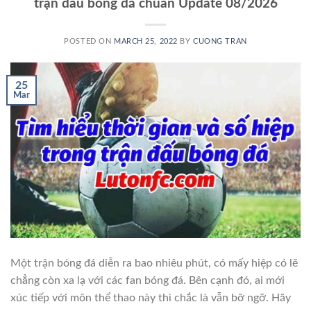
trận đấu bóng đá chuẩn Update 08/2026
POSTED ON
MARCH 25, 2022
BY
CUONG TRAN
25
Mar
Một trận bóng đá diễn ra bao nhiêu phút, có mấy hiệp có lẽ
chẳng còn xa lạ với các fan bóng đá. Bên cạnh đó, ai mới
xúc tiếp với môn thể thao này thì chắc là vẫn bỡ ngỡ. Hãy