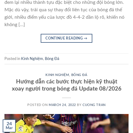
đem lại nhiều thành tựu đặc biệt cho những đội bóng lớn.
Mặc dù vậy, trải qua sự thay đổi liên tục của bóng đá thế
giới, nhiều điểm yếu của lược đồ 4-4-2 dần lộ rõ, khiến nó
không […]
CONTINUE READING
→
Posted in
Kinh Nghiệm
,
Bóng Đá
KINH NGHIỆM
,
BÓNG ĐÁ
Hướng dẫn các bước thực hiện kỹ thuật
xoay người trong bóng đá Update 08/2026
POSTED ON
MARCH 24, 2022
BY
CUONG TRAN
24
Mar