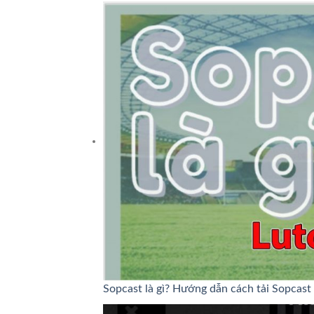
Sopcast là gì? Hướng dẫn cách tải Sopcas