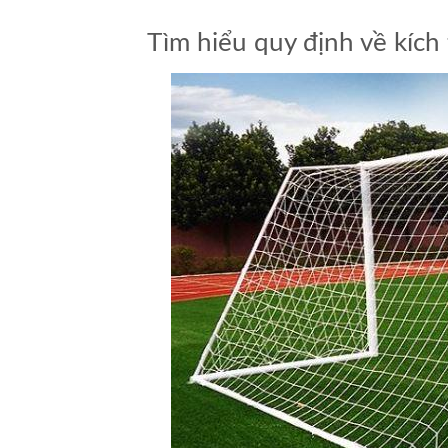
Tìm hiểu quy định về kích