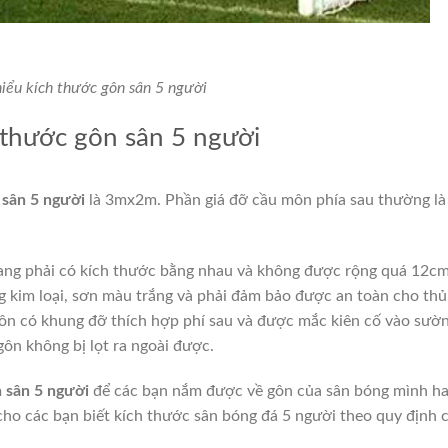
iểu kích thước gôn sân 5 người
 thước gôn sân 5 người
 sân 5 người
là 3mx2m. Phần giá đỡ cầu môn phía sau thường là
gang phải có kích thước bằng nhau và không được rộng quá 12cm
ng kim loại, sơn màu trắng và phải đảm bảo được an toàn cho thủ
gôn có khung đỡ thích hợp phí sau và được mắc kiên cố vào sườn
ôn không bị lọt ra ngoài được.
 sân 5 người
để các bạn nắm được về gôn của sân bóng mình h
 cho các bạn biết kích thước sân bóng đá 5 người theo quy định 