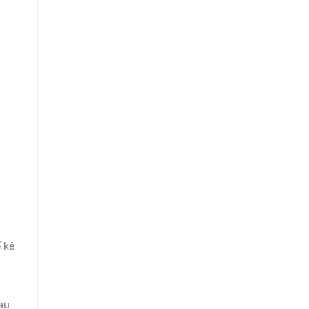
 kẻ
h
au