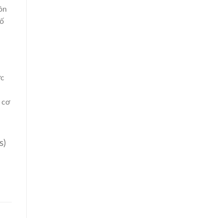
ôn
cố
ức
 cơ
s)