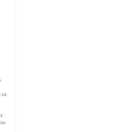
.
 xà
ay
của