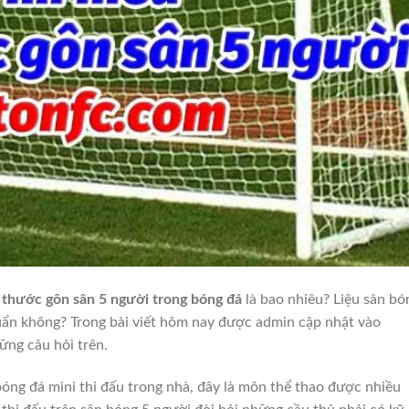
 thước gôn sân 5 người trong bóng đá
là bao nhiêu? Liệu sân bó
ẩn không? Trong bài viết hôm nay được admin cập nhật vào
ững câu hỏi trên.
bóng đá mini thi đấu trong nhà, đây là môn thể thao được nhiều