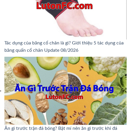
Tác dụng của băng cổ chân là gì? Giới thiệu 5 tác dụng của
băng quấn cổ chân Update 08/2026
Ăn gì trước trận đá bóng? Bật mí nên ăn gì trước khi đá