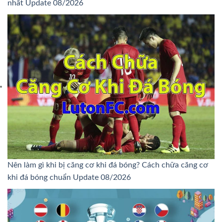
nhất Update 08/2026
Nên làm gì khi bị căng cơ khi đá bóng? Cách chữa căng cơ
khi đá bóng chuẩn Update 08/2026