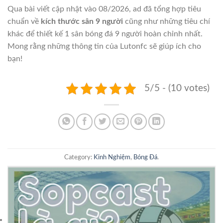
Qua bài viết cập nhật vào 08/2026, ad đã tổng hợp tiêu
chuẩn về
kích thước sân 9 người
cũng như những tiêu chí
khác để thiết kế 1 sân bóng đá 9 người hoàn chỉnh nhất.
Mong rằng những thông tin của Lutonfc sẽ giúp ích cho
bạn!
5/5 - (10 votes)
Category:
Kinh Nghiệm
,
Bóng Đá
.