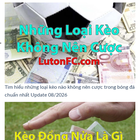
Tìm hiểu những loại kèo nào không nên cược trong bóng đá
chuẩn nhất Update 08/2026