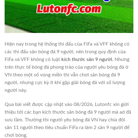
Hiện nay trong hệ thống thi đấu của FiFa và VFF không có
các thi đấu sân bóng đá 9 người, nên trong quy định của
FiFa và VFF không có luật
kích thước sân 9 người.
Nhưng
trên thực tế bóng đá phong trào của người yêu bóng đá ở
VN theo một số vùng miền thì vẫn chơi sân bóng đá 9
người, nhưng cực kỳ ít khi gặp giải bóng đá với số lượng
người này.
Qua bài viết được cập nhật vào 08/2026, Lutonfc xin giới
thiệu tới các bạn kích thước sân bóng đá 9 người mà ad đã
sưu tầm. Thường thì người yêu bóng đá VN hay chia đôi
sân 11 người theo tiêu chuẩn FiFa ra làm 2 sân 9 người để
chơi bóng.