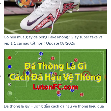
Có nên mua giày đá bóng Fake không? Giày super fake và
rep 1:1 cái nào tốt hơn? Update 08/2026
Đá thòng là gì? Hướng dẫn cách đá hậu vệ thòng hiệu quả