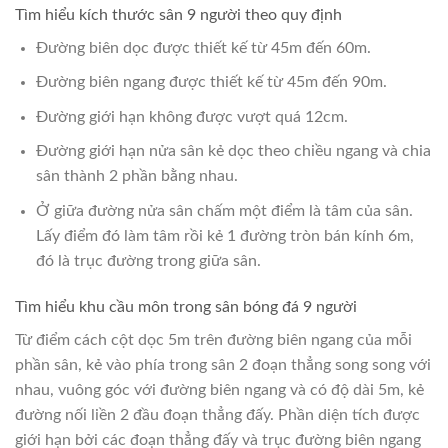
Tìm hiểu kích thước sân 9 người theo quy định
Đường biên dọc được thiết kế từ 45m đến 60m.
Đường biên ngang được thiết kế từ 45m đến 90m.
Đường giới hạn không được vượt quá 12cm.
Đường giới hạn nửa sân kẻ dọc theo chiều ngang và chia
sân thành 2 phần bằng nhau.
Ở giữa đường nửa sân chấm một điểm là tâm của sân.
Lấy điểm đó làm tâm rồi kẻ 1 đường tròn bán kính 6m,
đó là trục đường trong giữa sân.
Tìm hiểu khu cầu môn trong sân bóng đá 9 người
Từ điểm cách cột dọc 5m trên đường biên ngang của mỗi
phần sân, kẻ vào phía trong sân 2 đoạn thẳng song song với
nhau, vuông góc với đường biên ngang và có độ dài 5m, kẻ
đường nối liền 2 đầu đoạn thẳng đấy. Phần diện tích được
giới hạn bởi các đoạn thẳng đấy và trục đường biên ngang