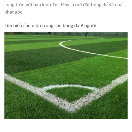
cung tròn với bán kính 1m. Đây là nơi đặt bóng để đá quả
phạt góc.
Tìm hiểu cầu môn trong sân bóng đá 9 người