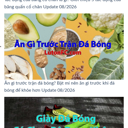
băng quấn cổ chân Update 08/2026
Ăn gì trước trận đá bóng? Bật mí nên ăn gì trước khi đá
bóng để khỏe hơn Update 08/2026