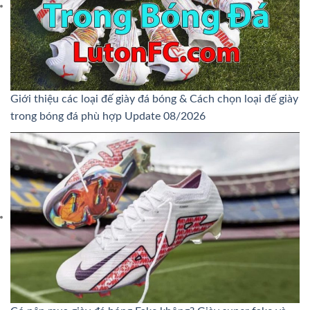
Giới thiệu các loại đế giày đá bóng & Cách chọn loại đế giày
trong bóng đá phù hợp Update 08/2026