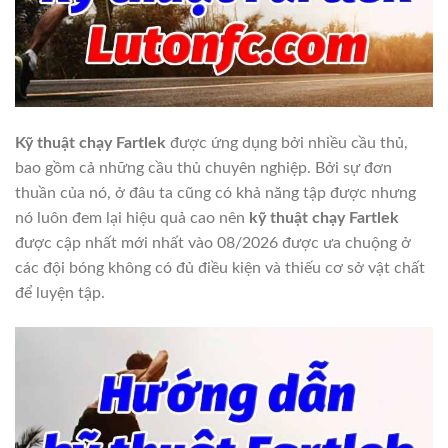
Kỹ thuật chạy Fartlek
được ứng dụng bởi nhiều cầu thủ,
bao gồm cả những cầu thủ chuyên nghiệp. Bởi sự đơn
thuần của nó, ở đâu ta cũng có khả năng tập được nhưng
nó luôn đem lại hiệu quả cao nên
kỹ thuật chạy Fartlek
được cập nhất mới nhất vào 08/2026 được ưa chuộng ở
các đội bóng không có đủ điều kiện và thiếu cơ sở vật chất
để luyện tập.