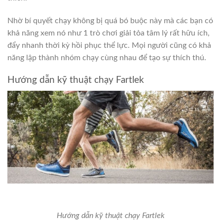
Nhờ bí quyết chạy không bị quá bó buộc này mà các bạn có
khả năng xem nó như 1 trò chơi giải tỏa tâm lý rất hữu ích,
đẩy nhanh thời kỳ hồi phục thể lực. Mọi người cũng có khả
năng lập thành nhóm chạy cùng nhau để tạo sự thích thú.
Hướng dẫn kỹ thuật chạy Fartlek
Hướng dẫn kỹ thuật chạy Fartlek