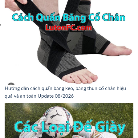
Hướng dẫn cách quấn băng keo, băng thun cổ chân hiệu
quả và an toàn Update 08/2026