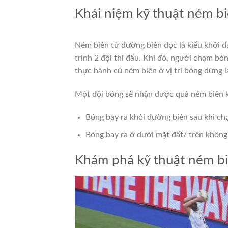
Khái niệm kỹ thuật ném biê
Ném biên từ đường biên dọc là kiểu khởi đ
trình 2 đội thi đấu. Khi đó, người chạm bó
thực hành cú ném biên ở vị trí bóng dừng l
Một đội bóng sẽ nhận được quả ném biên kh
Bóng bay ra khỏi đường biên sau khi c
Bóng bay ra ở dưới mặt đất/ trên không
Khám phá kỹ thuật ném b