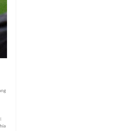
ang
c
hía