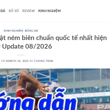
 ĐÁ
XỔ SỐ
REVIEW
KINH NGHIỆM
KINH NGHIỆM
,
BÓNG ĐÁ
ật ném biên chuẩn quốc tế nhất hiện
y Update 08/2026
D ON
MARCH 24, 2022
BY
CUONG TRAN