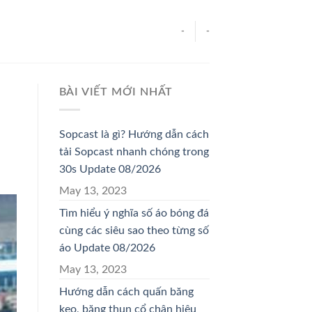
-
-
BÀI VIẾT MỚI NHẤT
Sopcast là gì? Hướng dẫn cách
tải Sopcast nhanh chóng trong
30s Update 08/2026
May 13, 2023
Tìm hiểu ý nghĩa số áo bóng đá
cùng các siêu sao theo từng số
áo Update 08/2026
May 13, 2023
Hướng dẫn cách quấn băng
keo, băng thun cổ chân hiệu