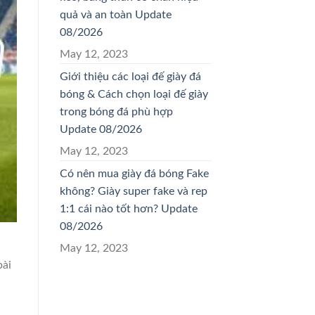
quả và an toàn Update
08/2026
May 12, 2023
Giới thiệu các loại đế giày đá
bóng & Cách chọn loại đế giày
trong bóng đá phù hợp
Update 08/2026
May 12, 2023
Có nên mua giày đá bóng Fake
không? Giày super fake và rep
1:1 cái nào tốt hơn? Update
08/2026
May 12, 2023
bài