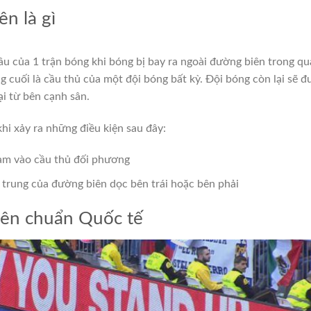
n là gì
ầu của 1 trận bóng khi bóng bị bay ra ngoài đường biên trong qu
ng cuối là cầu thủ của một đội bóng bất kỳ. Đội bóng còn lại sẽ 
ại từ bên cạnh sân.
i xảy ra những điều kiện sau đây:
hạm vào cầu thủ đối phương
 trung của đường biên dọc bên trái hoặc bên phải
iên chuẩn Quốc tế