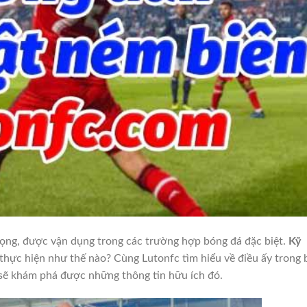
rọng, được vận dụng trong các trường hợp bóng đá đặc biệt.
Kỹ
ực hiện như thế nào? Cùng Lutonfc tìm hiểu về điều ấy trong 
 sẽ khám phá được những thông tin hữu ích đó.