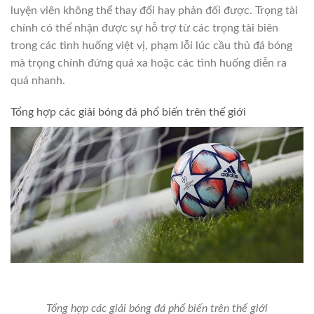
luyện viên không thể thay đổi hay phản đối được. T
rọng tài
chính có thể nhận được sự hỗ trợ từ các trọng tài biên
trong các tình huống việt vị, phạm lỗi lúc cầu thủ đá bóng
mà trọng chính đứng quá xa hoặc các tình huống diễn ra
quá nhanh.
Tổng hợp các giải bóng đá phổ biến trên thế giới
Tổng hợp các giải bóng đá phổ biến trên thể giới