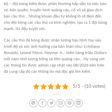
bộ – đội bóng kiếm được phần thưởng hấp dẫn từ việc bán
vé, bản quyền, truyền hình quảng cáo, cổ vũ và giao dịch
bán cầu thủ… Những khoản đầu tư khổng lồ sẽ đem đến
cho đội bóng các cầu thủ có kinh nghiệm, tạo ra 1 đội bóng
mạnh, thi đấu tuyệt vời.
Các cầu thủ đá bóng được nhận lương hậu hĩnh tùy vào
trình độ và sức ảnh hưởng của bản thân như: Cristiano
Ronaldo, Leonel Messi, Neymar Jr… kiếm hàng triệu Dollars
mỗi năm nhờ lương bổng và tiền quảng cáo… Hy vọng với
các thông tin được admin cập nhật vào 08/2026 bên trên
đã cung cấp đủ các thông tin mà độc giả tìm kiếm.
5/5 - (10 votes)