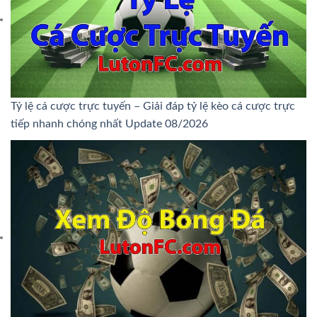
Tỷ lệ cá cược trực tuyến – Giải đáp tỷ lệ kèo cá cược trực
tiếp nhanh chóng nhất Update 08/2026