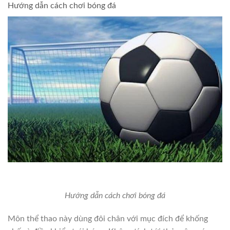
Hướng dẫn cách chơi bóng đá
Hướng dẫn cách chơi bóng đá
Môn thể thao này dùng đôi chân với mục đích để khống