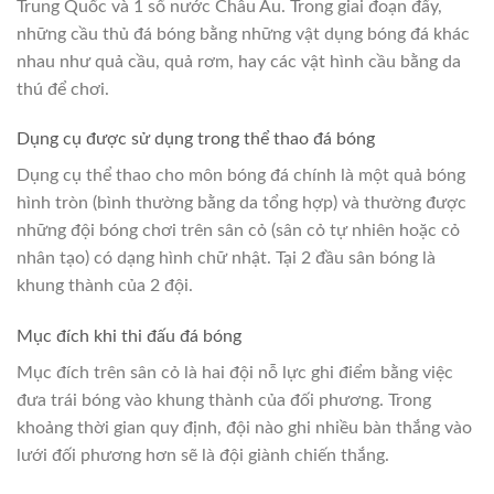
Trung Quốc và 1 số nước Châu Âu. Trong giai đoạn đấy,
những cầu thủ đá bóng bằng những vật dụng bóng đá khác
nhau như quả cầu, quả rơm, hay các vật hình cầu bằng da
thú để chơi.
Dụng cụ được sử dụng trong thể thao đá bóng
Dụng cụ thể thao cho môn bóng đá chính là một quả bóng
hình tròn (bình thường bằng da tổng hợp) và thường được
những đội bóng chơi trên sân cỏ (sân cỏ tự nhiên hoặc cỏ
nhân tạo) có dạng hình chữ nhật. Tại 2 đầu sân bóng là
khung thành của 2 đội.
Mục đích khi thi đấu đá bóng
Mục đích trên sân cỏ là hai đội nỗ lực ghi điểm bằng việc
đưa trái bóng vào khung thành của đối phương. Trong
khoảng thời gian quy định, đội nào ghi nhiều bàn thắng vào
lưới đối phương hơn sẽ là đội giành chiến thắng.