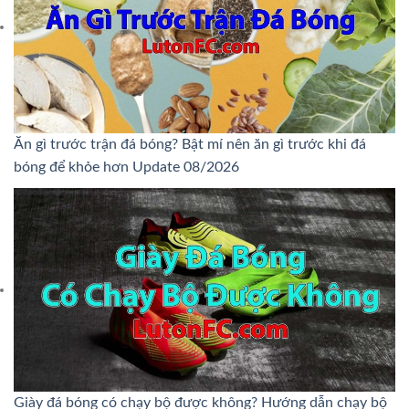
Ăn gì trước trận đá bóng? Bật mí nên ăn gì trước khi đá
bóng để khỏe hơn Update 08/2026
Giày đá bóng có chạy bộ được không? Hướng dẫn chạy bộ