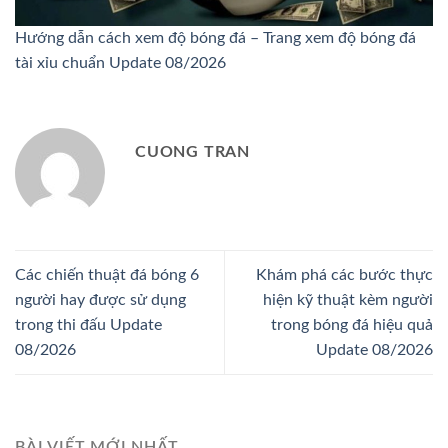
Hướng dẫn cách xem độ bóng đá – Trang xem độ bóng đá
tài xỉu chuẩn Update 08/2026
CUONG TRAN
Các chiến thuật đá bóng 6
Khám phá các bước thực
người hay được sử dụng
hiện kỹ thuật kèm người
trong thi đấu Update
trong bóng đá hiệu quả
08/2026
Update 08/2026
BÀI VIẾT MỚI NHẤT