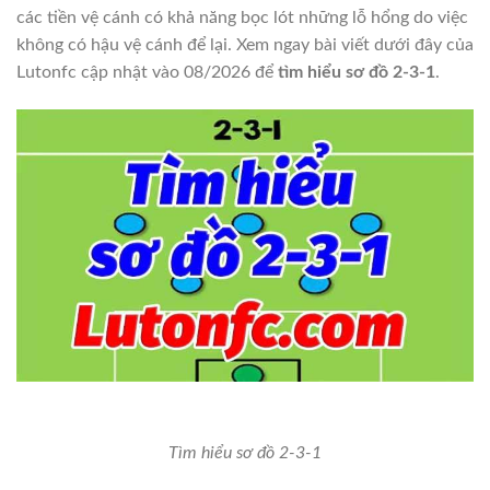
các tiền vệ cánh có khả năng bọc lót những lỗ hổng do việc
không có hậu vệ cánh để lại. Xem ngay bài viết dưới đây của
Lutonfc cập nhật vào 08/2026 để
tìm hiểu sơ đồ 2-3-1
.
Tìm hiểu sơ đồ 2-3-1