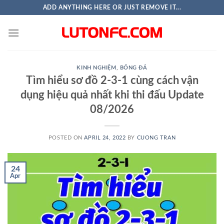
Skip
ADD ANYTHING HERE OR JUST REMOVE IT...
to
content
KINH NGHIỆM
,
BÓNG ĐÁ
Tìm hiểu sơ đồ 2-3-1 cùng cách vận
dụng hiệu quả nhất khi thi đấu Update
08/2026
POSTED ON
APRIL 24, 2022
BY
CUONG TRAN
24
Apr